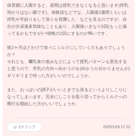
保育園に入園すると、昼間は授乳できなくなると思います(搾乳
預かりはない園です)。体験談などでな、入園後2週間くらいは
搾乳や手絞りをして張りを我慢した、などを見るのですが、自
分が分泌過多気味なこともあり、入園後いきなり5回(もっと減
ってるかもですが)→朝晩の2回にするのが怖いです。
後2ヶ月ほどかけて徐々にミルクにしていくのもありでしょう
か？
それとも、離乳食の進みなどによって授乳パターンも変化する
と思うので、卒乳の方向へ向かうのを(向かうか分かりませんが)
ギリギリまで待った方がいいのでしょうか。
また、おっぱいの調子がいいときでも張るというよりしこりに
なってしまいます。完全にしこりを取り切ってからミルクへの
移行を開始した方がいいでしょうか。
2
クリップ
2025/1/28 17:22