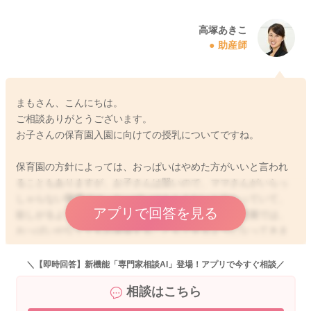
高塚あきこ
助産師
まもさん、こんにちは。
ご相談ありがとうございます。
お子さんの保育園入園に向けての授乳についてですね。
保育園の方針によっては、おっぱいはやめた方がいいと言われ
ることもありますが、お子さんは賢いので、ママさんがいらっ
しゃらない環境では、おっぱいはもらえないと分かっていて、
アプリで回答を見る
欲しがるようなことはありませんよ。ですので、保育園では、
おっぱいがなくてもお昼寝することもできるようになってきま
す。日中も夜間も同時に断乳なさるかどうかは、ママさんのご
意向にもよりますが、保育園から帰ってきて、ママさんと一緒
＼【即時回答】新機能「専門家相談AI」登場！アプリで今すぐ相談／
にいられる時間は、甘えさせてあげたい、おっぱいを飲ませた
相談はこちら
いとお考えのママさんも少なくありません。もし、そのような
状況が可能であれば、無理に断乳なさらなくてもいいのではな