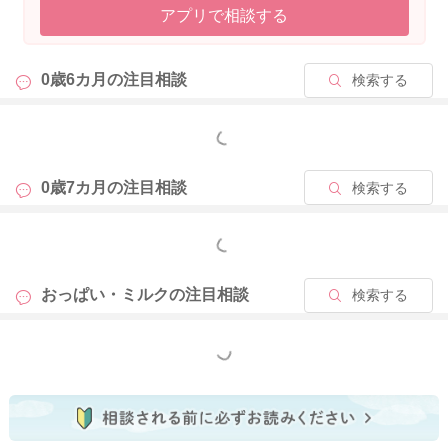
アプリで相談する
いかと思いますよ。お子さんは状況に順応するのも早いので、
日中はおっぱいは飲まず、保育園から帰ってきたらおっぱいを
飲むというように状況に応じて対応できるようになってきます
0歳6カ月の
注目相談
検索する
よ。保育園入園までに、お子さんのペースで自然におっぱいバ
イバイができるのであれば、それはもちろん構いませんが、一
度頑張って断乳なさっても、保育園に行かれるようになると、
もっと見る
どうしてもママさんと一緒にいられる時間には、またおっぱい
を欲しがるようになるお子さんもいらっしゃいますよ。ですの
0歳7カ月の
注目相談
検索する
で、ママさんが断乳に対して迷っていらっしゃるお気持ちがあ
るのでしたら、今はまだ飲ませていただいても良いのではない
もっと見る
かと思います。今後どうしても飲ませたくても飲ませられない
状況が来ますので、今はママさんのお気持ちとお子さんのペー
おっぱい・ミルクの
注目相談
検索する
スを大切にしてもらっても良いかもしれませんね。また、おっ
ぱいのケアについては、おっぱいの状態に個人差がありますの
で、分泌過多気味ということで、授乳回数を減らしていかれる
もっと見る
場合には、一度母乳外来や助産院でご相談いただく方が安心と
思いますよ。