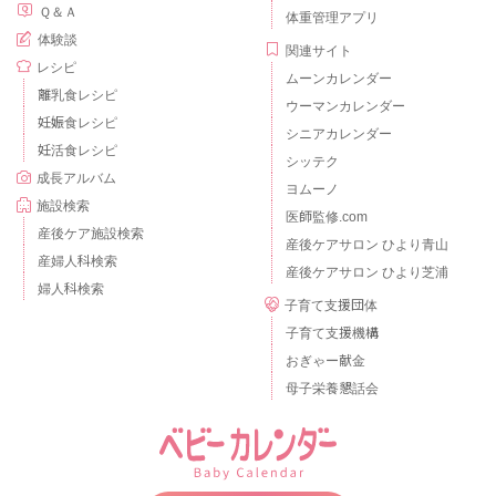
Ｑ＆Ａ
体重管理アプリ
体験談
関連サイト
レシピ
ムーンカレンダー
離乳食レシピ
ウーマンカレンダー
妊娠食レシピ
シニアカレンダー
妊活食レシピ
シッテク
成長アルバム
ヨムーノ
施設検索
医師監修.com
産後ケア施設検索
産後ケアサロン ひより青山
産婦人科検索
産後ケアサロン ひより芝浦
婦人科検索
子育て支援団体
子育て支援機構
おぎゃー献金
母子栄養懇話会