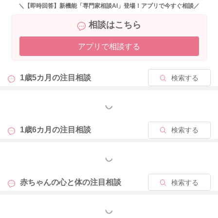
息子さんが真白さんに伝えようとしていること、お願いをして
＼【即時回答】新機能「専門家相談AI」登場！アプリで今すぐ相談／
きてくれているんだなと思ってわかっていても、すぐには反応
相談はこちら
をせずに、息子さんがどのように表現を増やしていくのかを待
ってみてもいいかもしれません。
アプリで相談する
何か持ってきてくれたり、指を差して見せていても、
「なあに？」「どうしたの？」と待ってみてもいいと思いま
1歳5カ月の
注目相談
検索する
す。
そうして少しずつ確認をしてみたりして、少しずつ息子さんが
もっと見る
訴えようとしていることを読み解いていくようにされてみるの
もいいように思います。
先回りをしてやらないようにされてみるといいとされますよ。
1歳6カ月の
注目相談
検索する
もっと見る
おもちゃを持ってきてくれることもクレーン現象と言われるこ
ともあるということですが、まだ言葉で表現ができない頃のお
赤ちゃんの心と体の
注目相談
検索する
子さんであれば、一時的にクレーン現象は見られることはよく
あることでもあります。
クレーン現象が見られるからすぐに問題があるということでは
もっと見る
ないと思いますよ。