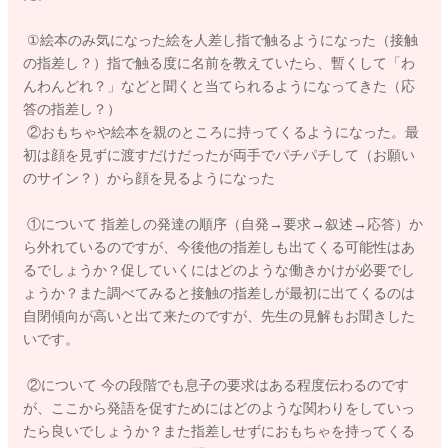
①絵本のみ気になった絵を人差し指で触るようになった（接触
の指差し？）指で触る度に名前を教えていたら、暫くして「わ
んわんどれ？」などと聞くと当てられるようになってきた（応
答の指差し？）
②おもちゃや絵本を親のところに持ってくるようになった。最
初は顔を見ずに渡すだけだったが両手でパチパチして（お願い
のサイン？）から顔を見るようになった
①について 指差しの発達の順序（自発→要求→叙述→応答）か
ら外れているのですが、今後他の指差しも出てくる可能性はあ
るでしょうか？促していくにはどのような働きかけが必要でし
ょうか？また調べてみると接触の指差しが最初に出てくるのは
自閉傾向が高いと出て来たのですが、先生の見解もお聞きした
いです。
②について 今の段階でも息子の要求はある程度伝わるのです
が、ここから発語を促すためにはどのような関わりをしていっ
たら良いでしょうか？また指差しせずにおもちゃを持ってくる