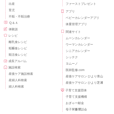
出産
ファーストプレゼント
育児
アプリ
不妊・不妊治療
ベビーカレンダーアプリ
Ｑ＆Ａ
体重管理アプリ
体験談
関連サイト
レシピ
ムーンカレンダー
離乳食レシピ
ウーマンカレンダー
妊娠食レシピ
シニアカレンダー
妊活食レシピ
シッテク
成長アルバム
ヨムーノ
施設検索
医師監修.com
産後ケア施設検索
産後ケアサロン ひより青山
産婦人科検索
産後ケアサロン ひより芝浦
婦人科検索
子育て支援団体
子育て支援機構
おぎゃー献金
母子栄養懇話会