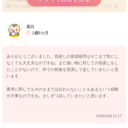
気になった絵を指差しするようになっていたということで、す
ぐに触れるものでもあるので、接触することにもなるけれど、
自発の指差しということになるのではと思いました。
自閉傾向が高いのかは、この点だけでは私の方から評価をする
真白
ことはできません。
1歳5カ月
叙述の指差しは、真白さんと一緒に同じものを見て、三項関
係、真白さんをみたり、その気になるものと交互に見て指を差
ありがとうございました。指差しの発達順序はそこまで気にし
し、発言をしていくようになると思います。
なくても大丈夫なのですね。まだ遠い物に対しての指差しをし
なので一緒に公園などにお出かけに行ってみたりしてみたとき
たことがないので、外での刺激を意識して促していきたいと思
に真白さんからそのようなことを息子さんに対して繰り返しや
います。
って見せてあげてみるのもいいと思います。
要求に関しても今のままでは伝わらないこともあるという経験
お顔が並ぶぐらいの高い位置でおんぶをされてみることでも、
が大事なのですね。少しずつ試していきたいと思います。
同じ目線で一緒のものを見ます。そうして会話が始まっていく
ことも多くなりますので、三項関係を築きやすい事もあるかと
思います。
2025/1/28 21:17
②について