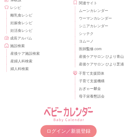
体験談
関連サイト
レシピ
ムーンカレンダー
離乳食レシピ
ウーマンカレンダー
妊娠食レシピ
シニアカレンダー
妊活食レシピ
シッテク
成長アルバム
ヨムーノ
施設検索
医師監修.com
産後ケア施設検索
産後ケアサロン ひより青山
産婦人科検索
産後ケアサロン ひより芝浦
婦人科検索
子育て支援団体
子育て支援機構
おぎゃー献金
母子栄養懇話会
ログイン／新規登録