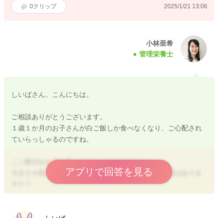
0
クリップ
2025/1/21 13:06
小林亜希
管理栄養士
しいばさん、こんにちは。
ご相談ありがとうございます。
１歳１か月のお子さんが白ご飯しか食べなくなり、ご心配され
ていらっしゃるのですね。
ここ数日おかずを食べなくなったとのこと、
アプリで回答を見る
大きさや固さ、味付けを変えたなど、考えられる原因はありま
すか？
また、お子さんの体調はいかがでしょうか？
食べない原因として