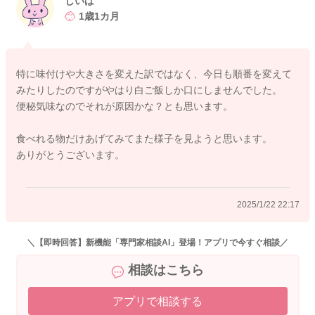
しいば
１、体調不良（風邪をひいて食欲がおちている、下痢、便秘、
1歳1カ月
歯がゆさを感じているなど）
２、食べ物に飽きてしまった
３、大人の食事に興味がある
特に味付けや大きさを変えた訳ではなく、今日も順番を変えて
４、自分で食べたい気持ちがでてきて、食べさせてもらうこと
みたりしたのですがやはり白ご飯しか口にしませんでした。
をいやがっている
便秘気味なのでそれが原因かな？とも思います。
５、離乳食より、母乳やミルクがすき
６、空腹を感じていない
食べれる物だけあげてみてまた様子を見ようと思います。
など様々な理由が考えられます。
ありがとうございます。
白ご飯だけでお腹がいっぱいになっていることも考えられます
ので、食べて欲しいおかずから進めてみる。また、間におかず
2025/1/22 22:17
や果物を挟んで、食べることができるか確認はしてみてもよい
のかなと思います。
大きさや固さ、味付けなどを変えた場合は、
＼【即時回答】新機能「専門家相談AI」登場！アプリで今すぐ相談／
元に戻して再度挑戦してみるのもおススメですよ。
相談はこちら
よろしくお願いします。
アプリで相談する