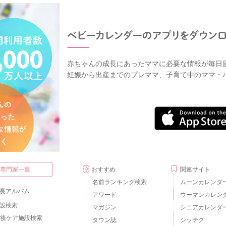
赤ちゃんの成長にあったママに必要な情報が毎日
妊娠から出産までのプレママ、子育て中のママ・
・専門家一覧
おすすめ
関連サイト
名前ランキング検索
ムーンカレンダ
長アルバム
アワード
ウーマンカレン
設検索
マガジン
シニアカレンダ
後ケア施設検索
タウン誌
シッテク