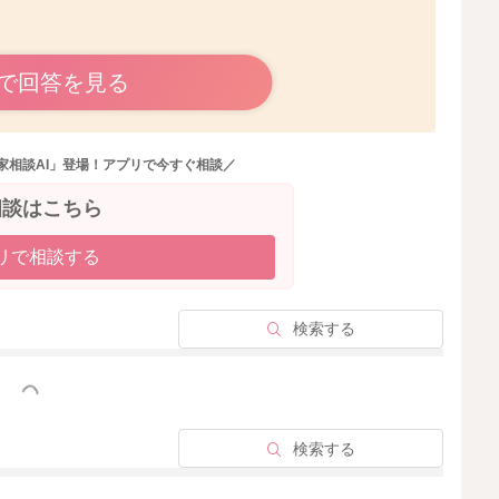
で回答を見る
がありましたら、受診をしていただいてもいいと思います
家相談AI」登場！アプリで今すぐ相談／
ますので、お写真を拝見させていただいたことだけで、判
相談はこちら
しまうことになりますので、診断を行うことはできないこ
リで相談する
検索する
っと見る
検索する
2025/1/21 16:11