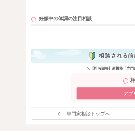
も
妊娠中の体調の
注目相談
も
＼【即時回答】新機能「専門
アプ
専門家相談トップへ