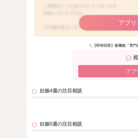
ご相談をどうもありがとうございます。
出血についてですね。
アプリ
その後出血はいかがでしょうか？
出血が増えてきたり、腹痛なども出てくること
よ。
＼【即時回答】新機能「専門
こちらでは実際の状況はわからないこともあり
断などすることは難しくなります。
またこちらのサイトでは助産師の範疇を超えて
アプ
とになっております。
妊娠4週の
注目相談
大変申し訳ありません。
どうぞよろしくお願いします。
も
妊娠5週の
注目相談