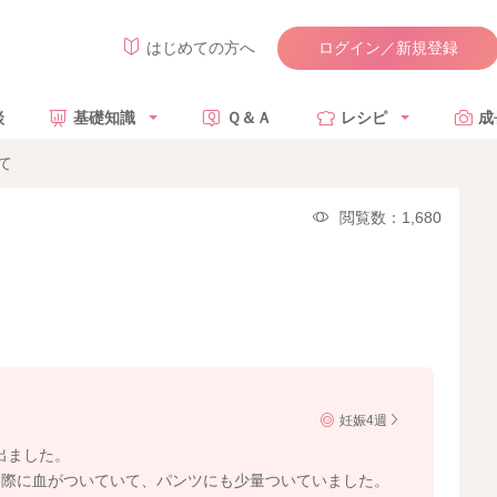
ログイン／新規登録
はじめての方へ
談
基礎知識
Ｑ＆Ａ
レシピ
成
て
閲覧数：1,680
妊娠4週
出ました。
た際に血がついていて、パンツにも少量ついていました。