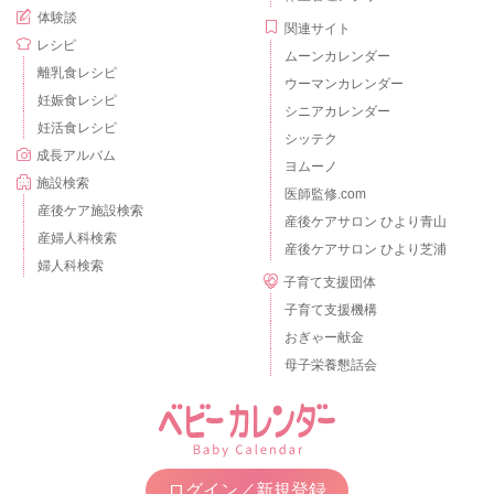
体験談
関連サイト
レシピ
ムーンカレンダー
離乳食レシピ
ウーマンカレンダー
妊娠食レシピ
シニアカレンダー
妊活食レシピ
シッテク
成長アルバム
ヨムーノ
施設検索
医師監修.com
産後ケア施設検索
産後ケアサロン ひより青山
産婦人科検索
産後ケアサロン ひより芝浦
婦人科検索
子育て支援団体
子育て支援機構
おぎゃー献金
母子栄養懇話会
ログイン／新規登録