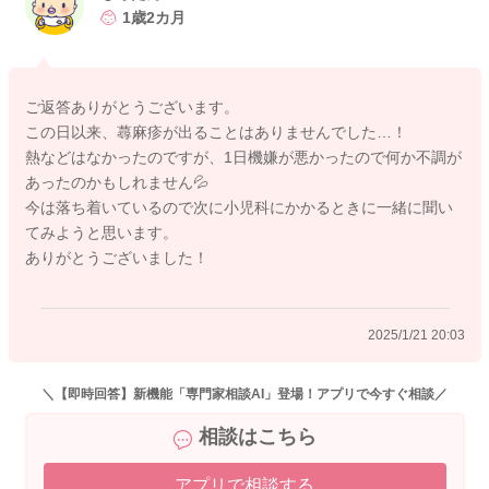
蕁麻疹が出る原因ははっきりとわからないこともあるようなの
1歳2カ月
ですが、頻繁に見られるとやはりご心配だと思いますので、か
かりつけの先生へもご相談いただくといいと思います。
安心できるようになさってみてください。
ご返答ありがとうございます。
どうぞよろしくお願いします。
この日以来、蕁麻疹が出ることはありませんでした…！
熱などはなかったのですが、1日機嫌が悪かったので何か不調が
あったのかもしれません💦
今は落ち着いているので次に小児科にかかるときに一緒に聞い
2025/1/20 21:02
てみようと思います。
ありがとうございました！
2025/1/21 20:03
＼【即時回答】新機能「専門家相談AI」登場！アプリで今すぐ相談／
相談はこちら
アプリで相談する