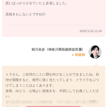
思いばっかりさせていたと反省しました。
実は相手も同じように痛い、ということはわからないのです。
ただ、突き飛ばされた、痛かっただけの記憶になります。
息抜きもしないとですね💦
息子さんを突き飛ばしたこと、頭を叩いたこと、トラさんには
後悔として残っていますね。トラさんの心のほうが辛いと思い
ます。
2025/1/22 11:24
お仕事が大変です。おうちのこともお忙しいと思います。だか
らこそ、自分を大切にしてみてはいかがでしょうか。頑張った
自分を声に出して誉める、できたこと、嬉しいことも、息子さ
前川未歩（神奈川県助産師会所属）
助産師
んと共有しましょう。好きな音楽を聴く、自分をハグして20秒
労ってあげるのも、自分に戻る時間です。トラさんが自分を大
切にしていると、息子さんも大切にされたくなります。トラさ
んのことを大切に扱ったら、自分も大切に扱われることを、子
トラさん、ご自分のことに目を向けることができましたね。自
どもたちは知っています。
分が我慢すると、相手に強く当たってしまう、イライラをぶつ
トラさん、とっても頑張っていますよ。だからこそ無理せず
けてしまうことはよくあります。
に、今は人の力も借りていい時だと、割り切って過ごして欲し
余裕、ゆとり、心地よい息抜きを、大切にしてお過ごしくださ
いと思いました。たまの休日、自分のために使うのもトラさん
い。
に認めて欲しいと思います。365日、24時間、親で居続けるの
またお力になれることがあれば、ベビーカレンダーをご利用く
は誰でも疲れます。