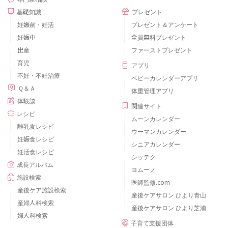
基礎知識
プレゼント
妊娠前・妊活
プレゼント＆アンケート
妊娠中
全員無料プレゼント
出産
ファーストプレゼント
育児
アプリ
不妊・不妊治療
ベビーカレンダーアプリ
Ｑ＆Ａ
体重管理アプリ
体験談
関連サイト
レシピ
ムーンカレンダー
離乳食レシピ
ウーマンカレンダー
妊娠食レシピ
シニアカレンダー
妊活食レシピ
シッテク
成長アルバム
ヨムーノ
施設検索
医師監修.com
産後ケア施設検索
産後ケアサロン ひより青山
産婦人科検索
産後ケアサロン ひより芝浦
婦人科検索
子育て支援団体