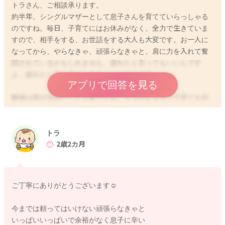
トラさん、ご相談承ります。
約半年、シングルマザーとして息子さんを育てていらっしゃる
のですね。毎日、子育てにはお休みがなく、全力で生きていま
すので、相手をする、お世話をする大人も大変です。お一人に
なってから、やらなきゃ、頑張らなきゃと、肩に力を入れて奮
闘されているかもしれません。疲れたと言ってもいいんです
よ。疲れたと言う力がトラさんにはあります。
アプリで回答を見る
離婚は親が決めたことであっても、トラさん１人で子育てを担
わなければいけないわけではありません。周りの人の力を借り
ることも、自分に許可してあげて欲しいと私は思います。子ど
ものお世話は１人でできても、子育ては絶対に１人ではできま
トラ
せんので…。
2歳2カ月
息子さんまだ２歳です。うまく自分のやりたいことや感情を発
散することができません。自分自身の気持ちもわからない年齢
ご丁寧にありがとうございます☺️
です。
叩く、髪をひっぱる、痛くて誰にされても嫌ですね。２歳はま
今までは頼ってはいけない頑張らなきゃと
だ、痛いことをされた相手も痛くてつらい、だからやってはい
いっぱいいっぱいで余裕がなく息子に辛い
けない、ということが理解できません。自分が痛いのは嫌だ、