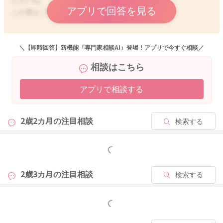
ださいね。
アプリで回答を見る
この度はご相談ありがとうございました。
最後に、シールですね。
小さい子どもは何でも口に入れます。シールは形や色で目をひ
くものもたくさんあります。先日３歳のお子さまが、シールは
＼【即時回答】新機能「専門家相談AI」登場！アプリで今すぐ相談／
甘いって教えてくれました。子どもは楽しい、かわいい、面白
2025/1/23 12:26
いなど、自分が気になったものを口に入れることはよくありま
相談はこちら
す。危険かどうかを考えるチカラはありません。
シールは貼るもの、剥がしたら、どこに置くのか、捨てるの
アプリで相談する
か、一緒に考えてみる、何度も繰り返し望ましい行動を伝える
ことが対策になります。
2歳2カ月の
注目相談
検索する
よろしくお願いいたします。
もっと見る
2歳3カ月の
注目相談
検索する
2025/1/21 13:08
もっと見る