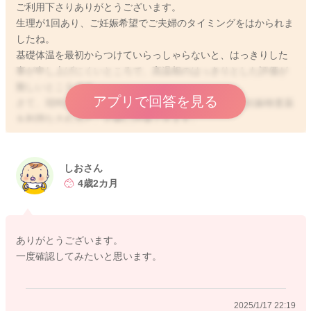
ご利用下さりありがとうございます。
生理が1回あり、ご妊娠希望でご夫婦のタイミングをはかられま
したね。
基礎体温を最初からつけていらっしゃらないと、はっきりした
事が申し上げにくいところで、高温相のはっきりとした評価が
難しいところです。
アプリで回答を見る
さて、現時点には、最終夫婦生活日から、3週間後に妊娠検査薬
を利用なされると、正確に評価できます。
確かに、月経再開後は生理が不安定になりやすいですので、調
べてみると良いと思います。
しおさん
4歳2カ月
2025/1/17 21:57
ありがとうございます。
一度確認してみたいと思います。
2025/1/17 22:19