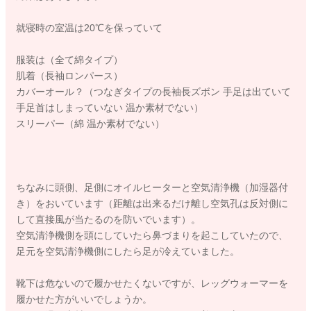
就寝時の室温は20℃を保っていて
服装は（全て綿タイプ）
肌着（長袖ロンパース）
カバーオール？（つなぎタイプの長袖長ズボン 手足は出ていて
手足首はしまっていない 温か素材でない）
スリーパー（綿 温か素材でない）
ちなみに頭側、足側にオイルヒーターと空気清浄機（加湿器付
き）をおいています（距離は出来るだけ離し空気孔は反対側に
して直接風が当たるのを防いでいます）。
空気清浄機側を頭にしていたら鼻づまりを起こしていたので、
足元を空気清浄機側にしたら足が冷えていました。
靴下は危ないので履かせたくないですが、レッグウォーマーを
履かせた方がいいでしょうか。