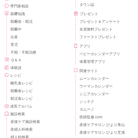
タウン誌
専門家相談
基礎知識
プレゼント
妊娠前・妊活
プレゼント＆アンケート
妊娠中
全員無料プレゼント
出産
ファーストプレゼント
育児
アプリ
不妊・不妊治療
ベビーカレンダーアプリ
Ｑ＆Ａ
体重管理アプリ
体験談
関連サイト
レシピ
ムーンカレンダー
離乳食レシピ
ウーマンカレンダー
妊娠食レシピ
シニアカレンダー
妊活食レシピ
シッテク
成長アルバム
ヨムーノ
施設検索
医師監修.com
産後ケア施設検索
産後ケアサロン ひより青山
産婦人科検索
産後ケアサロン ひより芝浦
婦人科検索