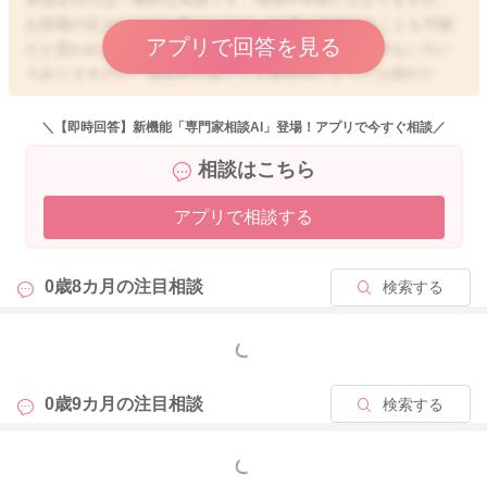
お部屋の広さなどでも異なります。21度に設定することも可能
アプリで回答を見る
だと思われました。服装もよいと思います。暖か素材もいろい
ろありますので、保温性が高くても通気性によっては蒸れた
り、熱がこもることもあります。
＼【即時回答】新機能「専門家相談AI」登場！アプリで今すぐ相談／
足の裏は体温調整をしていますので、赤ちゃんの足がひんやり
相談はこちら
することはよくあります。赤ちゃんのお尻や背中はどうでしょ
うか。温かいようでしたら、体温を維持することはできていま
アプリで相談する
す。安心してよい状態です。
さらにできることとしたら、レッグウォーマーや腹巻もよいか
なと思います。お腹周り、足の付け根などには大きな血管があ
0歳8カ月の
注目相談
検索する
ります。そのあたりを温かくすることで、足の色味が緩和され
る可能性がありますよ。
よろしくお願いいたします。
もっと見る
0歳9カ月の
注目相談
検索する
2025/1/17 10:24
もっと見る