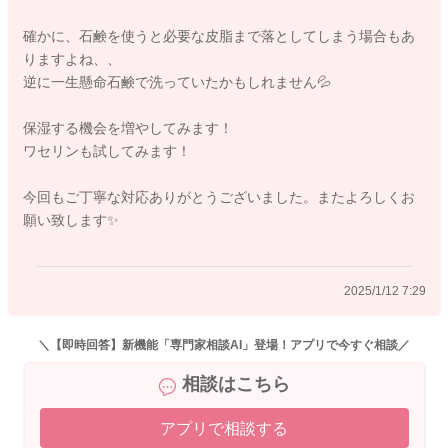
使用されてみるのも少し控えてみるのもいいかもしれません。
確かに、石鹸を使うと必要な皮脂まで落としてしまう場合もあ
お湯だけで洗い流して頂くのでもいいように思いました。
りますよね、、
皮脂が奪われてより乾燥しやすくなることもあります。
逆に一生懸命石鹸で洗っていたかもしれません💦
よかったら参考になさってみてください。
保湿する機会を増やしてみます！
どうぞよろしくお願いします。
ワセリンも試してみます！
今回もご丁寧な対応ありがとうございました。またよろしくお
願い致します✨
2025/1/11 22:17
2025/1/12 7:29
＼【即時回答】新機能「専門家相談AI」登場！アプリで今すぐ相談／
相談はこちら
アプリで相談する