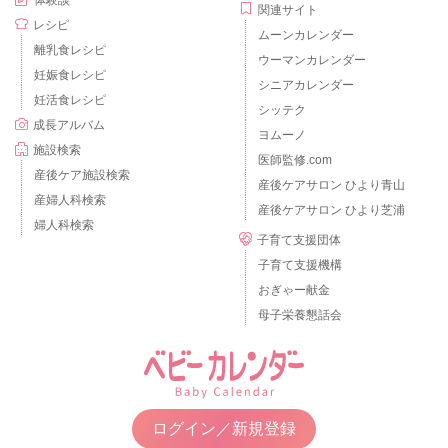
体験談
関連サイト
レシピ
ムーンカレンダー
離乳食レシピ
ウーマンカレンダー
妊娠食レシピ
シニアカレンダー
妊活食レシピ
シッテク
成長アルバム
ヨムーノ
施設検索
医師監修.com
産後ケア施設検索
産後ケアサロン ひより青山
産婦人科検索
産後ケアサロン ひより芝浦
婦人科検索
子育て支援団体
子育て支援機構
おぎゃー献金
母子栄養懇話会
ログイン／新規登録