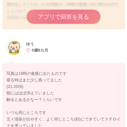
添付をしてくださったお写真が、18時の食後に出た時のもので
しょうか？
アプリで回答を見る
今日出たものも、その後消失していますか？
二日目に出ていたものも、同じようなところに出ていたのでし
ょうか？
ゆう
痒がる様子もありましたか？
0歳8カ月
これまで召し上がっていたようなものの後で、出ていたという
ことなので、アレルギーの可能性は低いのではと思いました。
写真は18時の食後に出たものです
空気の乾燥がとても強くなっていることもありますので、その
寝る時はまだ少し残ってました
影響もあって湿疹が出やすくなることもあるとは思います。
(21:20頃)
朝にはほぼ消えていました
せっかくご相談いただいたのに、はっきりとどのような理由で
触るとあるかなー？くらいです
起こっているのか、お返事ができず大変申し訳ありません。
いつも同じところです
同じようなことを繰り返すようでしたら、早めに受診をしてい
元々湿疹が出やすく、よく同じところ(顔)にできていてステロイ
ただけたらと思います。
ドを塗っていました