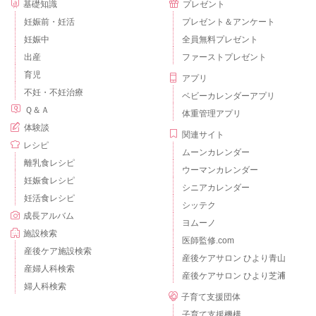
基礎知識
プレゼント
妊娠前・妊活
プレゼント＆アンケート
妊娠中
全員無料プレゼント
出産
ファーストプレゼント
育児
アプリ
不妊・不妊治療
ベビーカレンダーアプリ
Ｑ＆Ａ
体重管理アプリ
体験談
関連サイト
レシピ
ムーンカレンダー
離乳食レシピ
ウーマンカレンダー
妊娠食レシピ
シニアカレンダー
妊活食レシピ
シッテク
成長アルバム
ヨムーノ
施設検索
医師監修.com
産後ケア施設検索
産後ケアサロン ひより青山
産婦人科検索
産後ケアサロン ひより芝浦
婦人科検索
子育て支援団体
子育て支援機構