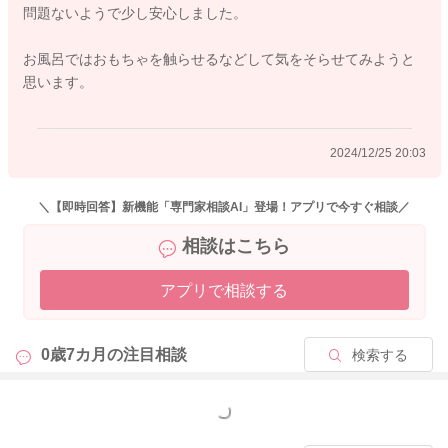
問題ないようで少し安心しました。
よかったら参考になさってみてください。
お風呂ではおもちゃを触らせるなどして気をそらせてみようと
どうぞよろしくおねがいします。
思います。
2024/12/25 20:03
2024/12/25 10:30
＼【即時回答】新機能「専門家相談AI」登場！アプリで今すぐ相談／
相談はこちら
アプリで相談する
0歳7カ月の
注目相談
検索する
もっと見る