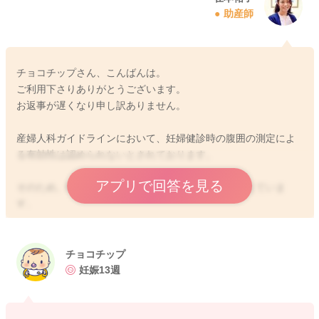
助産師
チョコチップさん、こんばんは。
ご利用下さりありがとうございます。
お返事が遅くなり申し訳ありません。
産婦人科ガイドラインにおいて、妊婦健診時の腹囲の測定によ
る有効性は認められないとされております。
アプリで回答を見る
そのため、昨今では、測定を省略している産院も増えていま
す。
毎回の妊婦健診で超音波検査を行い、赤ちゃんの発育など行っ
ていると思います。
ですので、現段階で気にし過ぎる必要はありませが、産院で念
チョコチップ
のために、確認くださいね！
妊娠13週