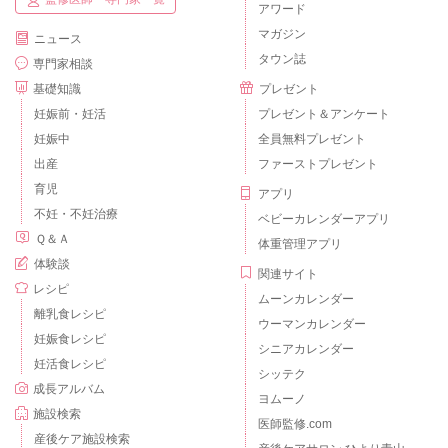
アワード
マガジン
ニュース
タウン誌
専門家相談
基礎知識
プレゼント
妊娠前・妊活
プレゼント＆アンケート
妊娠中
全員無料プレゼント
出産
ファーストプレゼント
育児
アプリ
不妊・不妊治療
ベビーカレンダーアプリ
Ｑ＆Ａ
体重管理アプリ
体験談
関連サイト
レシピ
ムーンカレンダー
離乳食レシピ
ウーマンカレンダー
妊娠食レシピ
シニアカレンダー
妊活食レシピ
シッテク
成長アルバム
ヨムーノ
施設検索
医師監修.com
産後ケア施設検索