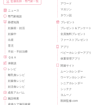
監修医師・専門家一覧
アワード
マガジン
ニュース
タウン誌
専門家相談
基礎知識
プレゼント
妊娠前・妊活
プレゼント＆アンケート
妊娠中
全員無料プレゼント
出産
ファーストプレゼント
育児
アプリ
不妊・不妊治療
ベビーカレンダーアプリ
Ｑ＆Ａ
体重管理アプリ
体験談
関連サイト
レシピ
ムーンカレンダー
離乳食レシピ
ウーマンカレンダー
妊娠食レシピ
シニアカレンダー
妊活食レシピ
シッテク
成長アルバム
ヨムーノ
施設検索
医師監修.com
産後ケア施設検索