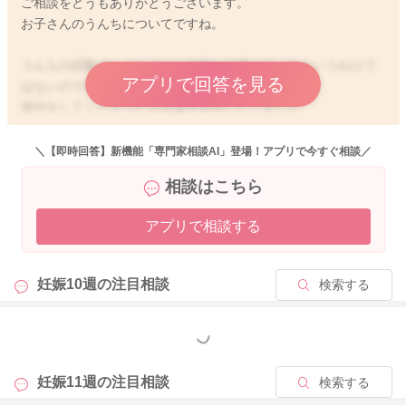
ご相談をどうもありがとうございます。
お子さんのうんちについてですね。
うんちの回数は、これまでと比較して増えているというわけで
アプリで回答を見る
はないのですよね？
添付をしてくださったお写真を拝見いたしました。
特別ゆるさはなさそうに思いました。
＼【即時回答】新機能「専門家相談AI」登場！アプリで今すぐ相談／
ヨーグルトのような酸っぱい匂いでしたら、乳酸菌が含まれて
相談はこちら
いる善玉菌が見られる証拠になるかと思います。
色も特に問題はなさそうにお写真からは感じました。
アプリで相談する
ぐーさんがこれまでと排泄の様子に変化を感じておられて、ご
心配なようでしたら、受診をしていただくと良いと思います
妊娠10週の
注目相談
検索する
よ。
吐き戻しについて、お腹にガスが溜まっていたりするでしょう
もっと見る
か？
また体勢で吐き戻しをしやすくなることもあるかもしれないの
妊娠11週の
注目相談
検索する
ですが、様子から何か上記のような理由とは異なりそうな様子