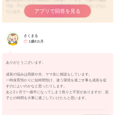
では、子どもの育ちのペースや今後の伸びを予想することもし
アプリで回答を見る
ています。
さくまるさんは引っかかることがご心配なのですね。引っかか
ることは悪いことではないと、私は思っています。実際に、１
歳半では言葉の育ちを指摘された後で２歳、３歳と変化を確認
さくまる
していると、徐々に追いつくお子さまもいます。だから引っか
1歳4カ月
かることで、より細やかに助言と支援を受けることができ、お
子さまの育ちを一緒に見守る体勢ができるということにもつな
がります。またそれは、決して親のかかわりや養育環境が不適
ありがとうございます。
切だと指摘されることではありません。
成長の悩みは両親や夫、ママ友に相談もしています。
声が出せることがわかります。自分の名前を知っています、バ
一時保育預かりに短時間預け、違う環境を過ごす事も成長を促
イバイや追いかけっこなど他者と関わることもできるのです
すのによいのかなと思ったりします。
ね。そして美味しいと、自分の気持ちを他者に伝える方法を知
あと2ヶ月で一歳半になってしまう焦りと不安がありますが、息
っています。息子さんにはできることもたくさんあります。そ
子との時間を大事に過ごしていけたらと思います。
の一方で一般的な発達のペースと比べたときに気になるという
ことはわかります。