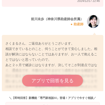
2024/12/17 22:46
１歳半の健診まで、待っていただきたいと思います。子どもの
可能性は無限大で、急に成長することもあります。１歳半とい
う年齢で区切って確認することも大切な視点です。
さくまるさんの心配している気持ち、どなたかに話すことはで
前川未歩（神奈川県助産師会所属）
助産師
きていますか？一人で抱えていないかしらと心配しています。
焦る気持ち、何かできないかと心配になる気持ち、親として待
つ時間はとても長く感じられることはよくわかります。どう
か、お子さまのこれまでと今をよーく見ておいてくださいね。
さくまるさん、ご返信ありがとうございます。
そしてできることを見つけたら、おうちでの様子を健診でお話
相談できているとのこと、伺うことができて安心しました。相
しいただければと思います。よろしくお願いします。
談が解決にはならないことではありますが、お一人で抱えるこ
とではないと思っていたので。
あと２ヶ月で健診にはなりますが、決してそこが到達点ではな
く、通過点です。今後のお子さまがどう成長するかを確認する
2024/12/17 20:57
日だと捉えていただけると少し気持ちの余裕にもなるのかなと
アプリで回答を見る
思いました。焦る気持ちもよく分かります。焦りは悪いことで
はありませんが、ご家族みなさまの負担にならなければよいな
と思っています。
この度はご相談くださりありがとうございました。
＼【即時回答】新機能「専門家相談AI」登場！アプリで今すぐ相談／