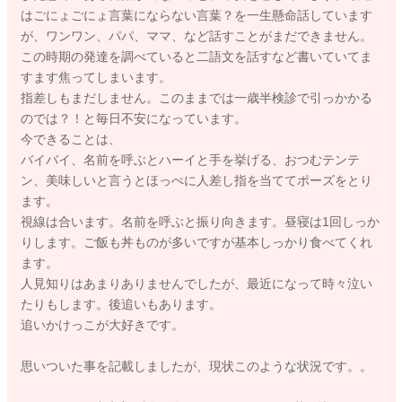
はごにょごにょ言葉にならない言葉？を一生懸命話しています
が、ワンワン、パパ、ママ、など話すことがまだできません。
この時期の発達を調べていると二語文を話すなど書いていてま
すます焦ってしまいます。
指差しもまだしません。このままでは一歳半検診で引っかかる
のでは？！と毎日不安になっています。
今できることは、
バイバイ、名前を呼ぶとハーイと手を挙げる、おつむテンテ
ン、美味しいと言うとほっぺに人差し指を当ててポーズをとり
ます。
視線は合います。名前を呼ぶと振り向きます。昼寝は1回しっか
りします。ご飯も丼ものが多いですが基本しっかり食べてくれ
ます。
人見知りはあまりありませんでしたが、最近になって時々泣い
たりもします。後追いもあります。
追いかけっこが大好きです。
思いついた事を記載しましたが、現状このような状況です。。