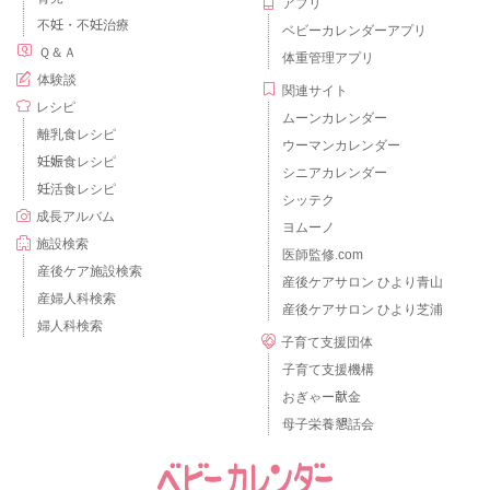
アプリ
不妊・不妊治療
ベビーカレンダーアプリ
Ｑ＆Ａ
体重管理アプリ
体験談
関連サイト
レシピ
ムーンカレンダー
離乳食レシピ
ウーマンカレンダー
妊娠食レシピ
シニアカレンダー
妊活食レシピ
シッテク
成長アルバム
ヨムーノ
施設検索
医師監修.com
産後ケア施設検索
産後ケアサロン ひより青山
産婦人科検索
産後ケアサロン ひより芝浦
婦人科検索
子育て支援団体
子育て支援機構
おぎゃー献金
母子栄養懇話会