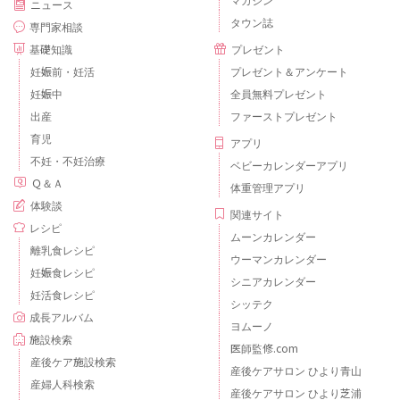
マガジン
ニュース
タウン誌
専門家相談
基礎知識
プレゼント
妊娠前・妊活
プレゼント＆アンケート
妊娠中
全員無料プレゼント
出産
ファーストプレゼント
育児
アプリ
不妊・不妊治療
ベビーカレンダーアプリ
Ｑ＆Ａ
体重管理アプリ
体験談
関連サイト
レシピ
ムーンカレンダー
離乳食レシピ
ウーマンカレンダー
妊娠食レシピ
シニアカレンダー
妊活食レシピ
シッテク
成長アルバム
ヨムーノ
施設検索
医師監修.com
産後ケア施設検索
産後ケアサロン ひより青山
産婦人科検索
産後ケアサロン ひより芝浦