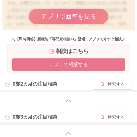
すね。お困りのところ、せっかくご相談いただきましたのに申
し訳ありませんが、お薬の使用の可否については、助産師の資
アプリで回答を見る
格でお答え可能な範疇を超えておりますため、大変恐縮です
が、お答えすることができかねます。申し訳ありません。授乳
中であることを理解した上で処方されたお薬であれば、服用な
さっても問題ないと思いますが、ご心配であれば、やはり授乳
＼【即時回答】新機能「専門家相談AI」登場！アプリで今すぐ相談／
中のお薬のご使用は、医師の処方または、薬剤師にご相談いた
相談はこちら
だき、ご使用いただくのが安心かと思います。処方されたクリ
ニックでお問い合わせいただくか、調剤薬局の薬剤師、ドラッ
アプリで相談する
クストアに常駐している薬剤師にご相談くださいね。 よろしく
お願いします。
0歳2カ月の
注目相談
検索する
ベビーカレンダー事務局からも、以下のような連絡を受けてお
りますので、下記をお読みいただき、ご理解いただけますと幸
いです。
もっと見る
【病気の診断や薬についてのご相談／専門家の資格の範疇外の
0歳3カ月の
注目相談
検索する
ご相談に関して】
こんにちは、ベビーカレンダー事務局です。
もっと見る
いつもベビーカレンダーの専門家相談コーナーをご利用くださ