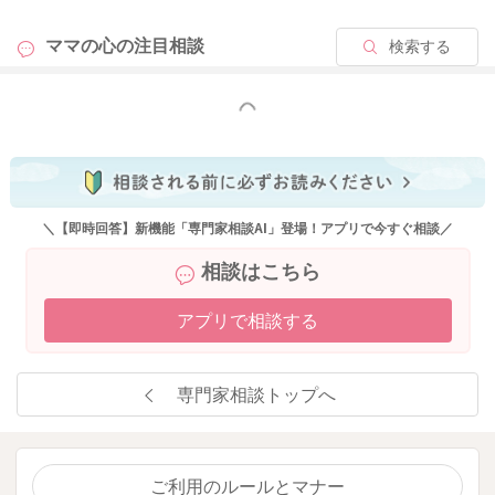
り、ありがとうございます。
ママの心の
注目相談
検索する
大変恐縮ではございますが、病気の診断や薬についてのご相
談、各専門家の資格の範疇外のご相談に関しては、回答をいた
もっと見る
しかねます。恐れ入りますが、かかりつけの医師など、専門の
方にお問い合わせいただけますようお願いいたします。
みなさまの健康・安全を守るために、ご理解いただけますと幸
いです。
＼【即時回答】新機能「専門家相談AI」登場！アプリで今すぐ相談／
これからもベビーカレンダーの専門家相談コーナーをよろしく
相談はこちら
お願いいたします。
アプリで相談する
2024/12/14 16:36
専門家相談トップへ
ご利用のルールとマナー