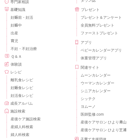
タウン誌
専門家相談
基礎知識
プレゼント
妊娠前・妊活
プレゼント＆アンケート
妊娠中
全員無料プレゼント
出産
ファーストプレゼント
育児
アプリ
不妊・不妊治療
ベビーカレンダーアプリ
Ｑ＆Ａ
体重管理アプリ
体験談
関連サイト
レシピ
ムーンカレンダー
離乳食レシピ
ウーマンカレンダー
妊娠食レシピ
シニアカレンダー
妊活食レシピ
シッテク
成長アルバム
ヨムーノ
施設検索
医師監修.com
産後ケア施設検索
産後ケアサロン ひより青山
産婦人科検索
産後ケアサロン ひより芝浦
婦人科検索
子育て支援団体