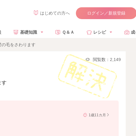
ログイン／新規登録
はじめての方へ
談
基礎知識
Ｑ＆Ａ
レシピ
成
髪の毛をさわります
閲覧数：2,149
ます
1歳11カ月