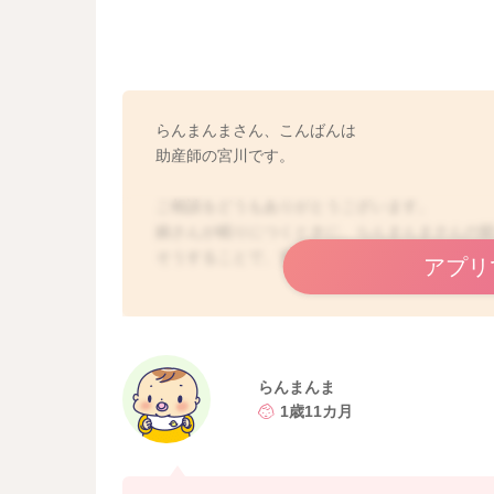
らんまんまさん、こんばんは
助産師の宮川です。
ご相談をどうもありがとうございます。
娘さんが眠りにつくときに、らんまんまさんの
そうすることで、安心感を感じて、眠りにつき
アプリ
娘さんも、何かに触れていることで、安心感を
例えば、らんまんまさんの手を握って、握手を
らんまんまさんに触れているのがいいのだろう
れられていても良さそうな擦り合わせをされて
らんまんま
1歳11カ月
いかがでしょうか？
良かったら参考になさってみてください。
どうぞよろしくお願いします。