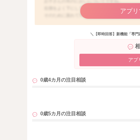
お子さんの耳のにおいについてですね。
右側をよく下にして寝ているでしょうか？
アプリ
そのために蒸れて汗をかくこともあるのではな
はっきりとしたことはわからないのですが、耳
すよ。
＼【即時回答】新機能「専門
お子さんがよく右耳の方に手を伸ばしているこ
もしかすると耳垢が溜まっていて臭いもしてい
耳垢も外に垢が出てくるようになっていますが
らうのもいいと思いますよ。
アプ
よかったら参考になさってみてください。
どうぞよろしくお願いします。
0歳4カ月の
注目相談
も
0歳5カ月の
注目相談
も