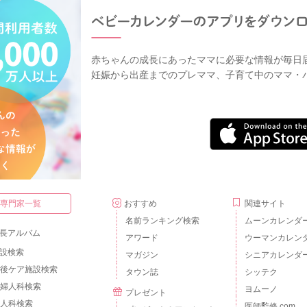
赤ちゃんの成長にあったママに必要な情報が毎日
妊娠から出産までのプレママ、子育て中のママ・
・専門家一覧
おすすめ
関連サイト
名前ランキング検索
ムーンカレンダ
長アルバム
アワード
ウーマンカレン
設検索
マガジン
シニアカレンダ
後ケア施設検索
タウン誌
シッテク
婦人科検索
ヨムーノ
プレゼント
人科検索
医師監修.com