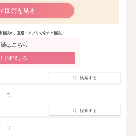
で回答を見る
いかと思いました。
は表面のところを綿棒でお掃除をしていただくのでいいで
家相談AI」登場！アプリで今すぐ相談／
とはありますか？
るのかもしれません。
相談はこちら
、気になるときには耳鼻科の先生に耳の中の状況を見ても
リで相談する
検索する
っと見る
2020/10/24 14:31
検索する
っと見る