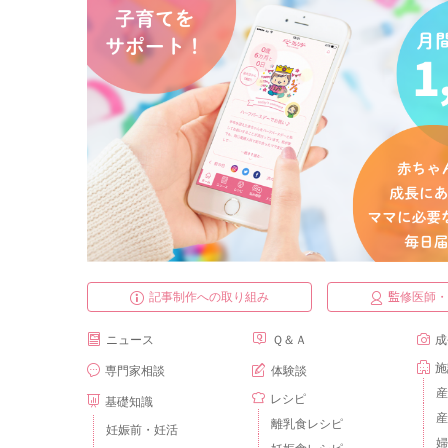
記事制作への取り組み
監修医師
ニュース
Ｑ＆Ａ
成
施
専門家相談
体験談
産
レシピ
基礎知識
産
離乳食レシピ
妊娠前・妊活
婦