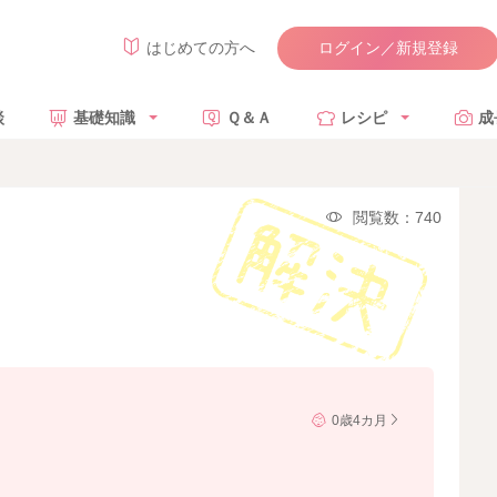
ログイン／新規登録
はじめての方へ
談
基礎知識
Ｑ＆Ａ
レシピ
成
閲覧数：740
0歳4カ月