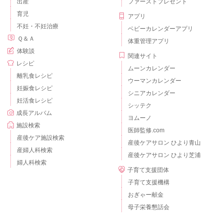
出産
ファーストプレゼント
育児
アプリ
不妊・不妊治療
ベビーカレンダーアプリ
Ｑ＆Ａ
体重管理アプリ
体験談
関連サイト
レシピ
ムーンカレンダー
離乳食レシピ
ウーマンカレンダー
妊娠食レシピ
シニアカレンダー
妊活食レシピ
シッテク
成長アルバム
ヨムーノ
施設検索
医師監修.com
産後ケア施設検索
産後ケアサロン ひより青山
産婦人科検索
産後ケアサロン ひより芝浦
婦人科検索
子育て支援団体
子育て支援機構
おぎゃー献金
母子栄養懇話会