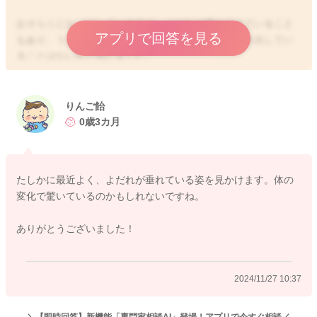
おそらくになってしまいますが、よだれが増えてきていること
アプリで回答を見る
もあり、うまく飲み込めなかったりして、戸惑い泣き出してい
ることはないかと思いました。
もしそうであれば、成長に伴い上手に外にタラーと垂らしたり
しながら、対応ができるようになっていきますよ。
りんご飴
引き続き安心感を与えていただきつつ、見守ってみていただけ
0歳3カ月
たらと思います。
どうぞよろしくお願いします。
たしかに最近よく、よだれが垂れている姿を見かけます。体の
変化で驚いているのかもしれないですね。
2024/11/27 9:39
ありがとうございました！
2024/11/27 10:37