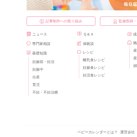
記事制作への取り組み
監修医師
ニュース
Ｑ＆Ａ
成
施
専門家相談
体験談
産
レシピ
基礎知識
産
離乳食レシピ
妊娠前・妊活
婦
妊娠食レシピ
妊娠中
妊活食レシピ
出産
育児
不妊・不妊治療
ベビーカレンダーとは？
運営会社