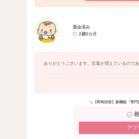
それぞれのペースで確実に言葉数が増えていた
まずは理解をしてから発語の順になります。
一緒にお外で身体を動かして遊ぶことを増やし
退会済み
そうしていただくことで、言葉が増えていくこ
2歳0カ月
引き続き言葉のシャワーを浴びさせてあげるこ
どうぞよろしくお願いします。
ありがとうございます。言葉が増えているので
＼【即時回答】新機能「専門
アプ