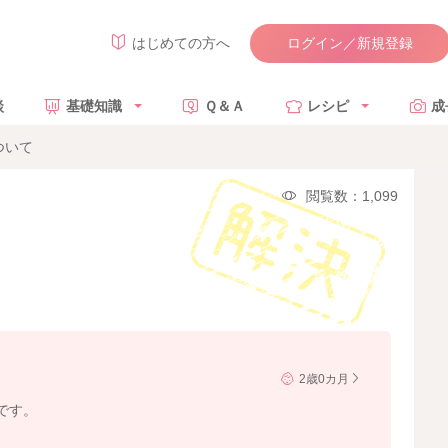
ログイン／新規登録
はじめての方へ
談
基礎知識
Ｑ＆Ａ
レシピ
成
ついて
閲覧数：1,099
2歳0カ月
です。