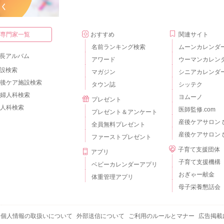
・専門家一覧
おすすめ
関連サイト
名前ランキング検索
ムーンカレンダ
長アルバム
アワード
ウーマンカレン
設検索
マガジン
シニアカレンダ
後ケア施設検索
タウン誌
シッテク
婦人科検索
ヨムーノ
プレゼント
人科検索
医師監修.com
プレゼント＆アンケート
産後ケアサロン 
全員無料プレゼント
産後ケアサロン 
ファーストプレゼント
子育て支援団体
アプリ
子育て支援機構
ベビーカレンダーアプリ
おぎゃー献金
体重管理アプリ
母子栄養懇話会
個人情報の取扱いについて
外部送信について
ご利用のルールとマナー
広告掲載