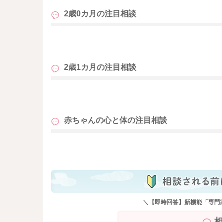
2歳0カ月の
注目相談
も
2歳1カ月の
注目相談
も
赤ちゃんの心と体の
注目相談
も
＼【即時回答】新機能「専門