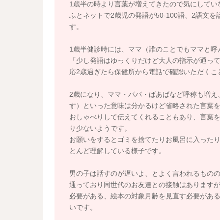
1歳半の時より言葉が増えてきたので気にしてい
ふとネットで2歳児の発語が50-100語、2語
す。
1歳半健診時には、ママ（誰のことでもママと呼
「少し発語はゆっくりだけど大人の指示が通っ
応2歳過ぎたら保健所から電話で確認いただくこ
2歳になり、ママ・パパ・ばあばなど呼称も増え
す）といった意味は分かるけど省略された言葉を含
おしゃべりして伝えてくれることもあり、言葉
り少ないようです。
お願いをするとゴミを捨てたりお風呂に入った
とんど理解している様子です。
男の子は話すのが遅いよ、とよく言われるもの
通っており同世代のお友達との接触はありますが
必要がある、絵本の対象月齢を見直す必要があ
いです。