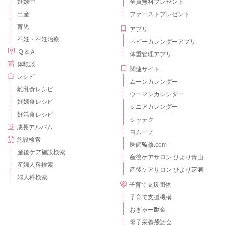
妊娠中
全員無料プレゼント
出産
ファーストプレゼント
育児
アプリ
不妊・不妊治療
ベビーカレンダーアプリ
Ｑ＆Ａ
体重管理アプリ
体験談
関連サイト
レシピ
ムーンカレンダー
離乳食レシピ
ウーマンカレンダー
妊娠食レシピ
シニアカレンダー
妊活食レシピ
シッテク
成長アルバム
ヨムーノ
施設検索
医師監修.com
産後ケア施設検索
産後ケアサロン ひより青山
産婦人科検索
産後ケアサロン ひより芝浦
婦人科検索
子育て支援団体
子育て支援機構
おぎゃー献金
母子栄養懇話会