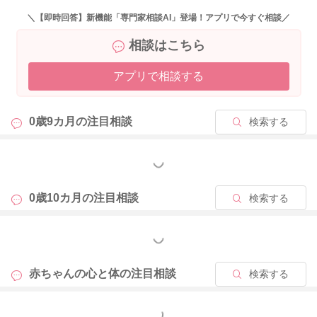
なかなか大変だとは思うのですが、引き続き声をかけてもらい
＼【即時回答】新機能「専門家相談AI」登場！アプリで今すぐ相談／
つつ、安心感を与えてもらえるといいと思いますよ。
相談はこちら
おすわりがまだじぶんからできないようでしたら、あえておす
わりをご飯やお膝の上で遊ぶ以外にさせてあげる必要はないか
アプリで相談する
と思います。
自分で出来るようになるためには、自分からやり出す意欲が必
要になります。そのためにも先回りをしてしまうのは控えられ
0歳9カ月の
注目相談
検索する
るといいと思いますよ。
目の前で、はいはいをして見本を見せてあげるのもいいと思い
ます。
もっと見る
よかったら参考になさってみてください。
どうぞよろしくおねがいします。
0歳10カ月の
注目相談
検索する
もっと見る
2024/10/24 8:40
赤ちゃんの心と体の
注目相談
検索する
もっと見る