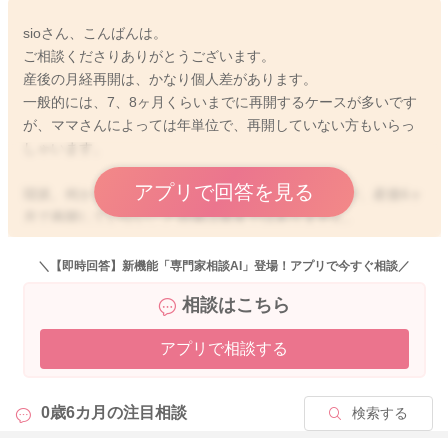
sioさん、こんばんは。
ご相談くださりありがとうございます。
産後の月経再開は、かなり個人差があります。
一般的には、7、8ヶ月くらいまでに再開するケースが多いです
が、ママさんによっては年単位で、再開していない方もいらっ
しゃいます。
アプリで回答を見る
現状、何かしらの子宮や卵巣の動きがありそうですが、産後6ヶ
月で再開していないこと自体は異常ではありません。
とは言え、下腹部痛がしばらく続いているご様子も見受けられ
ますので、念のために、婦人科で健診してもらうと良いと思い
＼【即時回答】新機能「専門家相談AI」登場！アプリで今すぐ相談／
ますよ。
相談はこちら
お大事になされてくださいね。
よろしくお願いします。
アプリで相談する
0歳6カ月の
注目相談
検索する
2024/10/21 18:21