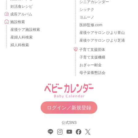
シニアカレンダー
妊活食レシピ
シッテク
成長アルバム
ヨムーノ
施設検索
医師監修.com
産後ケア施設検索
産後ケアサロン ひより青山
産婦人科検索
産後ケアサロン ひより芝浦
婦人科検索
子育て支援団体
子育て支援機構
おぎゃー献金
母子栄養懇話会
ログイン／新規登録
公式SNS