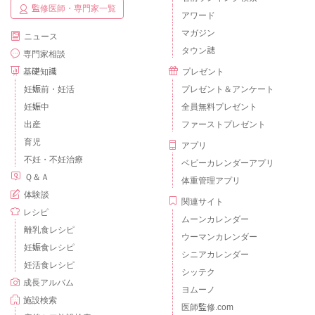
監修医師・専門家一覧
アワード
マガジン
ニュース
タウン誌
専門家相談
基礎知識
プレゼント
妊娠前・妊活
プレゼント＆アンケート
妊娠中
全員無料プレゼント
出産
ファーストプレゼント
育児
アプリ
不妊・不妊治療
ベビーカレンダーアプリ
Ｑ＆Ａ
体重管理アプリ
体験談
関連サイト
レシピ
ムーンカレンダー
離乳食レシピ
ウーマンカレンダー
妊娠食レシピ
シニアカレンダー
妊活食レシピ
シッテク
成長アルバム
ヨムーノ
施設検索
医師監修.com