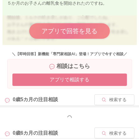
５か月のお子さんの離乳食を開始されたのですね。
開始後、ミルクの吐き戻しがあり、ご心配でしたね。
お子さんの胃は吐き戻しがしやすい形状になっています。
アプリで回答を見る
抱き上げたときにお腹を圧迫した姿勢になることで、吐き戻し
があることは多いですよ。
回数として多くない、
＼【即時回答】新機能「専門家相談AI」登場！アプリで今すぐ相談／
お子さんの機嫌や体調が問題なければ、様子をみていただいて
相談はこちら
よいかと思いますよ。
よろしくお願いします。
アプリで相談する
0歳5カ月の
注目相談
検索する
2024/9/24 11:44
もっと見る
0歳6カ月の
注目相談
検索する