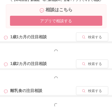
＼【即時回答】新機能「専門家相談AI」登場！アプリで今すぐ相談／
週に１～2回、1日に1食でくらいを目安に、進めていただくのが
相談はこちら
安心です。
よろしくお願いします。
アプリで相談する
1歳1カ月の
注目相談
検索する
2024/9/22 22:18
もっと見る
1歳2カ月の
注目相談
検索する
もっと見る
離乳食の
注目相談
検索する
もっと見る