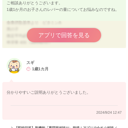
ご相談ありがとうございます。
1歳1か月のお子さんのレバーの量についてお悩みなのですね。
食事摂取基準より ビタミンA
男の子
アプリで回答を見る
推定平均必要量 300（μgRAE/日）
推奨量 400（μgRAE/日）
耐容上限量 600（μgRAE/日）
食品成分表より
スギ
鶏レバー 14000（μgRAE/100g）
1歳1カ月
ご自宅で調理された場合
毎食１５ｇ→3日間はこの期間だけみると過剰摂取になります。
分かりやすいご説明ありがとうございました。
ベビーフードなど他の食材と混ざった状態で、１５ｇとなると
商品の裏面栄養成分表示や1日の摂取量などを確認していただく
のがよいです。
2024/9/24 12:47
続けて食べることになると、他の食材が食べられない原因にも
なりますし、偏りの原因となります。