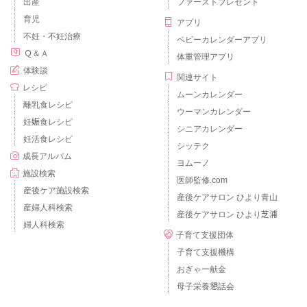
出産
ファーストプレゼント
育児
アプリ
不妊・不妊治療
ベビーカレンダーアプリ
Ｑ＆Ａ
体重管理アプリ
体験談
関連サイト
レシピ
ムーンカレンダー
離乳食レシピ
ウーマンカレンダー
妊娠食レシピ
シニアカレンダー
妊活食レシピ
シッテク
成長アルバム
ヨムーノ
施設検索
医師監修.com
産後ケア施設検索
産後ケアサロン ひより青山
産婦人科検索
産後ケアサロン ひより芝浦
婦人科検索
子育て支援団体
子育て支援機構
おぎゃー献金
母子栄養懇話会