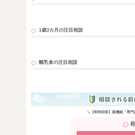
も
1歳3カ月の
注目相談
も
離乳食の
注目相談
も
＼【即時回答】新機能「専門