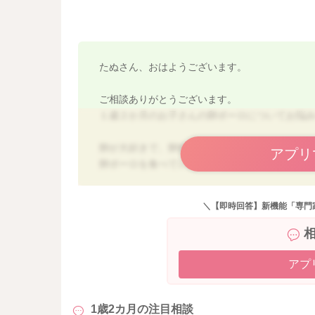
たぬさん、おはようございます。
ご相談ありがとうございます。
１歳２か月のお子さんの卵ボーロについてお悩
卵が大好きで、卵焼きなども問題なく食べられ
アプリ
卵ボーロを食べていただいて問題ありません。
ただ、はじめて食べるものになりますので、少
また、慣れてきたら、１袋でも摂取エネルギー
＼【即時回答】新機能「専門
りますので、甘いもの以外食べなくなるリスク
す。
よろしくお願いします。
アプ
1歳2カ月の
注目相談