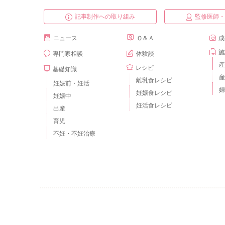
記事制作への取り組み
監修医師
ニュース
Ｑ＆Ａ
成
施
専門家相談
体験談
産
レシピ
基礎知識
産
離乳食レシピ
妊娠前・妊活
婦
妊娠食レシピ
妊娠中
妊活食レシピ
出産
育児
不妊・不妊治療
ベビーカレンダーとは？
運営会社