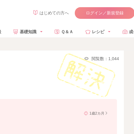
ログイン／新規登録
はじめての方へ
談
基礎知識
Ｑ＆Ａ
レシピ
成
閲覧数：1,044
1歳2カ月