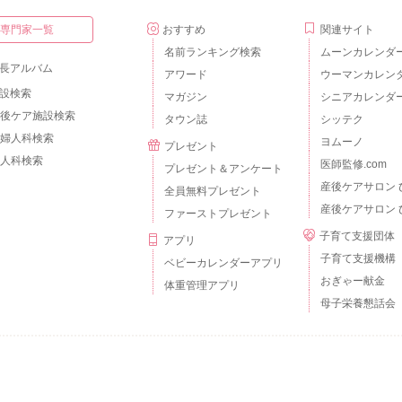
・専門家一覧
おすすめ
関連サイト
名前ランキング検索
ムーンカレンダ
長アルバム
アワード
ウーマンカレン
設検索
マガジン
シニアカレンダ
後ケア施設検索
タウン誌
シッテク
婦人科検索
ヨムーノ
プレゼント
人科検索
医師監修.com
プレゼント＆アンケート
産後ケアサロン 
全員無料プレゼント
産後ケアサロン 
ファーストプレゼント
子育て支援団体
アプリ
子育て支援機構
ベビーカレンダーアプリ
おぎゃー献金
体重管理アプリ
母子栄養懇話会
個人情報の取扱いについて
外部送信について
ご利用のルールとマナー
広告掲載
© baby calendar Inc.