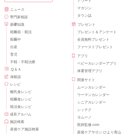
アワード
マガジン
ニュース
タウン誌
専門家相談
基礎知識
プレゼント
妊娠前・妊活
プレゼント＆アンケート
妊娠中
全員無料プレゼント
出産
ファーストプレゼント
育児
アプリ
不妊・不妊治療
ベビーカレンダーアプリ
Ｑ＆Ａ
体重管理アプリ
体験談
関連サイト
レシピ
ムーンカレンダー
離乳食レシピ
ウーマンカレンダー
妊娠食レシピ
シニアカレンダー
妊活食レシピ
シッテク
成長アルバム
ヨムーノ
施設検索
医師監修.com
産後ケア施設検索
産後ケアサロン ひより青山