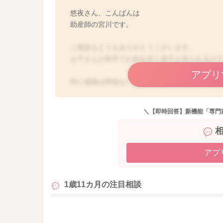
悠夜さん、こんばんは
助産師の宮川です。
ご相談をどうもありがとうございます。
お子さんが両手でお顔を叩く様子が見られるの
アプリ
特に場面は関係ないようだということで、気を
叩いて見せても、今は声掛け、手を押さえるこ
＼【即時回答】新機能「専門
能性もあるかもしれませんので、それはそのま
もうすぐで2歳になられるということで、成長は
ょっちゅう抱っこをすることもなくなっている
アプ
そのため気をひいて叩いていることはないかな
1歳11カ月の
注目相談
ゆっくりながらも1人でできることは、増えてい
そのような時に小さな子どもたちは不安になる
安心感を与えてあげるためにも、たくさん体に
も
お膝の上に座らせてあげて、背中をたくさん撫