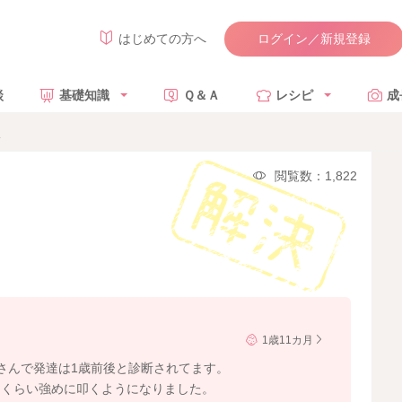
ログイン／新規登録
はじめての方へ
談
基礎知識
Ｑ＆Ａ
レシピ
成
く
閲覧数：1,822
1歳11カ月
さんで発達は1歳前後と診断されてます。
るくらい強めに叩くようになりました。