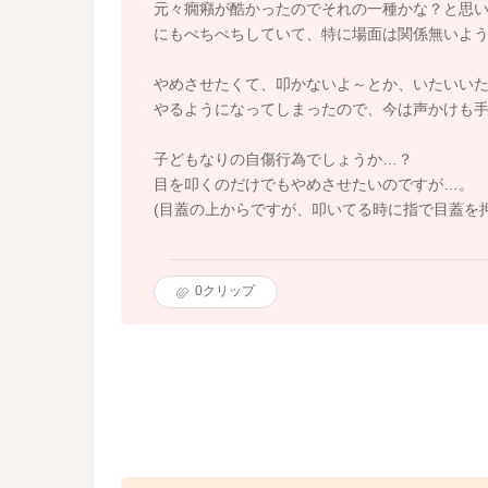
元々癇癪が酷かったのでそれの一種かな？と思
にもぺちぺちしていて、特に場面は関係無いよ
やめさせたくて、叩かないよ～とか、いたいい
やるようになってしまったので、今は声かけも
子どもなりの自傷行為でしょうか…？
目を叩くのだけでもやめさせたいのですが…。
(目蓋の上からですが、叩いてる時に指で目蓋を
0
クリップ