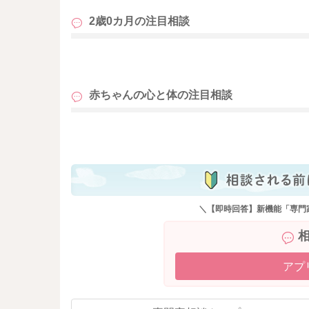
回してみたり、背中や腕を撫でてあげてみるの
2歳0カ月の
注目相談
そうして「大丈夫だよ。ここにいるよ」と声を
繰り返していくことで、安心感がさらに増して
お子さんの反応、叩くような様子も見られなく
も
どうぞよろしくお願いします。
赤ちゃんの心と体の
注目相談
も
＼【即時回答】新機能「専門
アプ